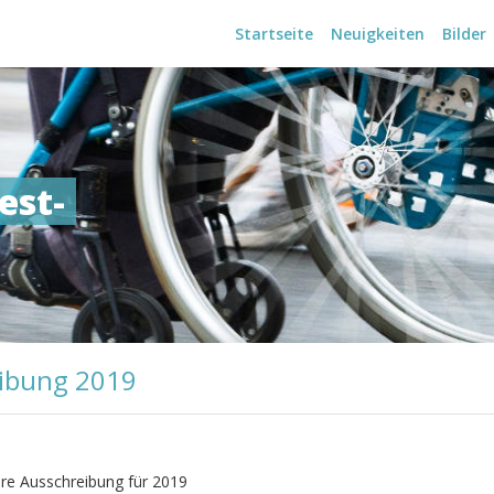
Navigation
Startseite
Neuigkeiten
Bilder
überspringen
est-
ibung 2019
re Ausschreibung für 2019