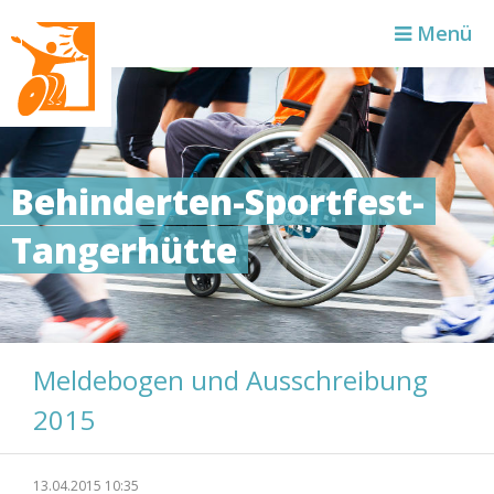
Zielse
Menü
Behinderten-Sportfest-
Tangerhütte
Meldebogen und Ausschreibung
2015
13.04.2015 10:35